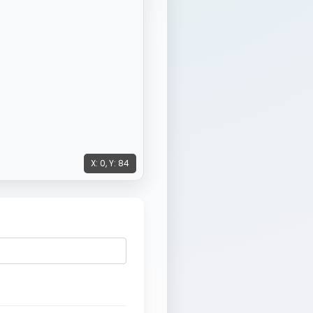
X:
0
, Y:
84